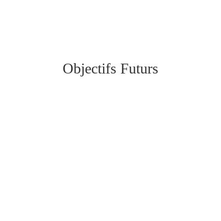
Objectifs Futurs
V
Obtenir des locaux adaptés à la pratique du
breakdance et pouvoir soutenir la jeunesse dans
ce sport