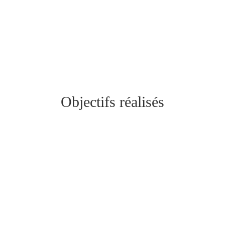
Objectifs réalisés
N
Donner une image multicolore de la Suisse de
par le métissage de notre équipe