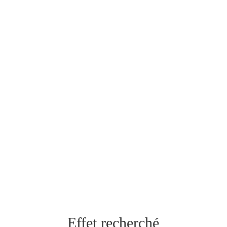
V
Créer une perspective professionnelle de notre
passion
V
Trouver le sponsor qui nous correspond
Effet recherché