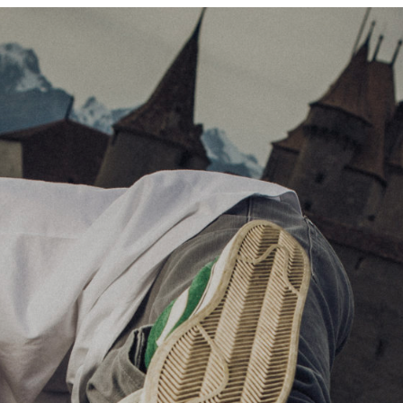
Fermer
Privacy Overview
This website uses cookies to improve your experience
while you navigate through the website. Out of these,
the cookies that are categorized as necessary are
stored on your browser as they are essential for the
working of basic functionalities of the website. We also
use third-party cookies that help us analyze and
understand how you use this website. These cookies
will be stored in your browser only with your consent.
You also have the option to opt-out of these cookies.
But opting out of some of these cookies may affect
your browsing experience.
Necessary
Necessary
Toujours activé
Necessary cookies are absolutely essential for the