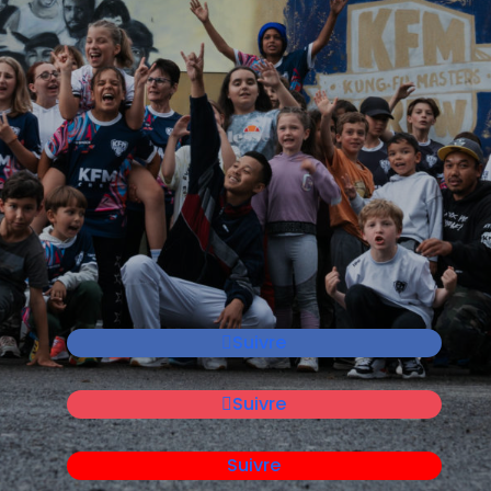
LE LIEU OÙ DES
CENTAINES DE
PERSONNES SE
RASSEMBLENT POUR
PARTAGER LEUR
PASSION UNIQUE ET
VIBRANTE POUR L'ART
DE BOUGER
Suivre
Suivre
Suivre