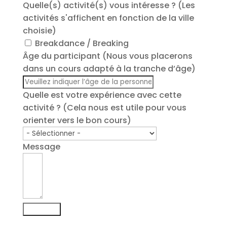
KFM Crew
Ecole de breakdance
KFM Life
Contact
Presse et média
Booking DJ & Matériel
Events | Booking
Notre site web utilise des cookies. En continuant de
naviguer sur le site, vous déclarez accepter leur
utilisation.
Je refuse
J'accepte
En savoir plus