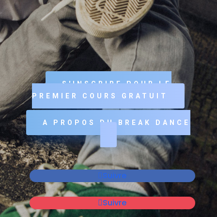
website to function properly. This category only
includes cookies that ensures basic functionalities
and security features of the website. These cookies do
not store any personal information.
Non-necessary
Non-necessary
Any cookies that may not be particularly necessary for
the website to function and is used specifically to
collect user personal data via analytics, ads, other
embedded contents are termed as non-necessary
cookies. It is mandatory to procure user consent prior
to running these cookies on your website.
Enregistrer & appliquer