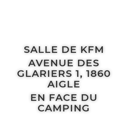
Accès
KFM Dance School
KFM Dance school
Avenue Des glariers 1
1860 Aigle
Nouvelle Salle KFM
Salle de Gym KFM
Avenue des glariers 2
1860 Aigle