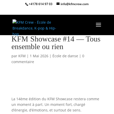
+4178 614 97 03
info@kfmcrew.com
KFM Showcase #14 — Tous
ensemble ou rien
par
KFM
|
1 Mai 2026
|
École de danse
|
0
commentaire
La 14ème édition du KFM Showcase restera comme
un moment à part. Un moment fort, chargé
d’énergie, d’émotions, et surtout de sens.