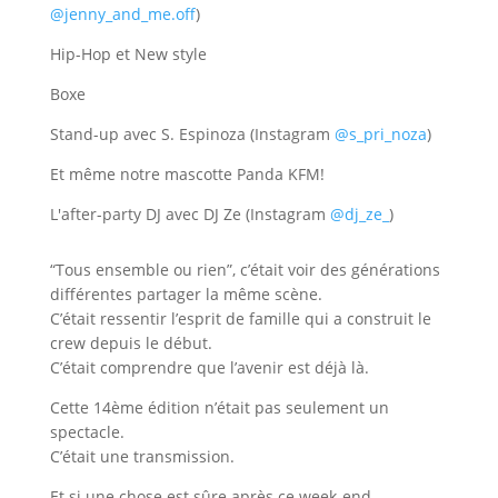
@jenny_and_me.off
)
Hip-Hop et New style
Boxe
Stand-up avec S. Espinoza (Instagram
@s_pri_noza
)
Et même notre mascotte Panda KFM!
L'after-party DJ avec DJ Ze (Instagram
@dj_ze_
)
“Tous ensemble ou rien”, c’était voir des générations
différentes partager la même scène.
C’était ressentir l’esprit de famille qui a construit le
crew depuis le début.
C’était comprendre que l’avenir est déjà là.
Cette 14ème édition n’était pas seulement un
spectacle.
C’était une transmission.
Et si une chose est sûre après ce week-end…