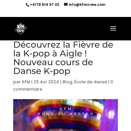
+4178 614 97 03
info@kfmcrew.com
Découvrez la Fièvre de
la K-pop à Aigle !
Nouveau cours de
Danse K-pop
par
KFM
|
25 Avr 2024
|
Blog
,
École de danse
|
0
commentaire