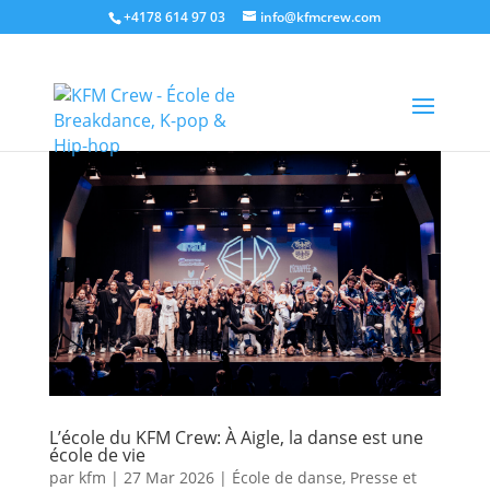
+4178 614 97 03
info@kfmcrew.com
L’école du KFM Crew: À Aigle, la danse est une
école de vie
par
kfm
|
27 Mar 2026
|
École de danse
,
Presse et